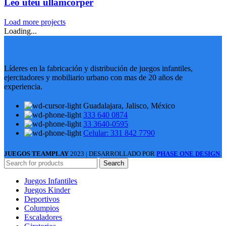
Leo uteu ullamcorper
Load more projects
Loading...
Líderes en la fabricación y distribución de juegos infantiles,
ejercitadores y mobiliario urbano con mas de 20 años de
experiencia.
Guadalajara, Jalisco, México
333 640 0874
33 3640-0595
Celular: 331 842 7790
JUEGOS TEAMPLAY
2023 | DESARROLLADO POR
PHASE ONE DESIGN
.
Search
Juegos Infantiles
Juegos Kinder
Deportivos
Columpios
Escaladores