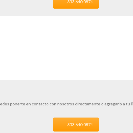
333 640 0874
edes ponerte en contacto con nosotros directamente o agregarlo a tu l
333 640 0874