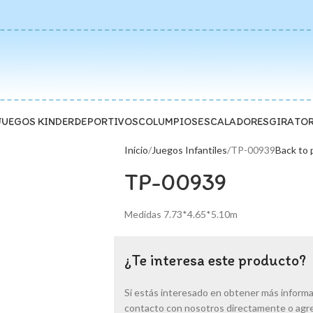
JUEGOS KINDER
DEPORTIVOS
COLUMPIOS
ESCALADORES
GIRATO
Inicio
Juegos Infantiles
TP-00939
Back to 
TP-00939
Medidas 7.73*4.65*5.10m
¿Te interesa este producto?
Si estás interesado en obtener más inform
contacto con nosotros directamente o agreg